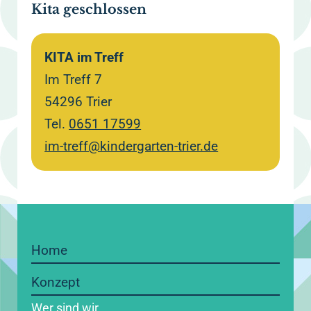
Kita geschlossen
KITA im Treff
Im Treff 7
54296 Trier
Tel.
0651 17599
im-treff@kindergarten-trier.de
Home
Konzept
Wer sind wir